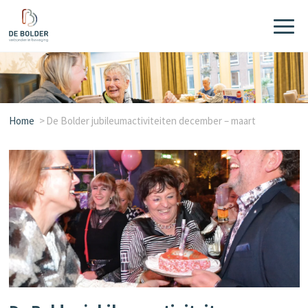
Home
De Bolder jubileumactiviteiten december – maart