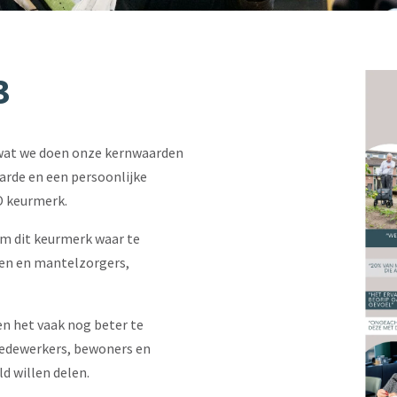
3
s wat we doen onze kernwaarden
arde en een persoonlijke
O keurmerk.
om dit keurmerk waar te
den en mantelzorgers,
n het vaak nog beter te
edewerkers, bewoners en
d willen delen.